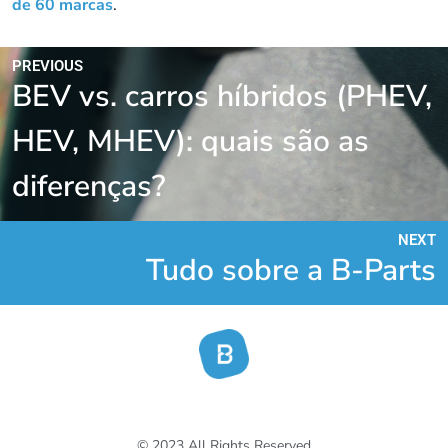
de 60 marcas
.
PREVIOUS
BEV vs. carros híbridos (PHEV,
HEV, MHEV): quais são as
diferenças?
NEXT
Tudo sobre a B-Parts
© 2023 All Rights Reserved