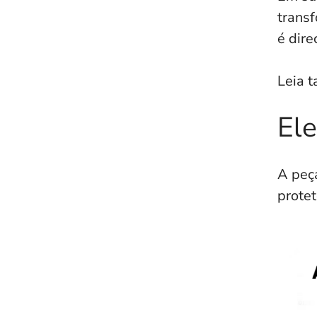
transf
é dire
Leia 
El
A peç
protet