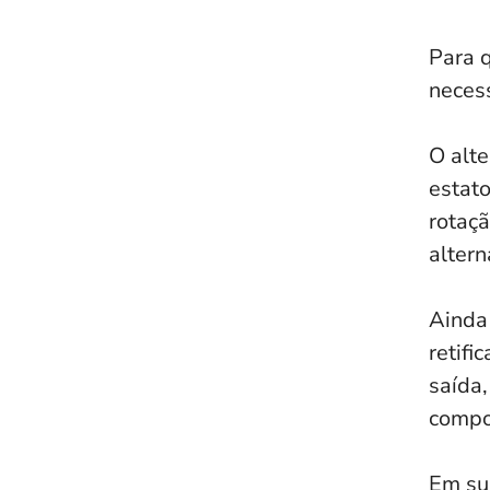
Para q
necess
O alt
estato
rotaç
alter
Ainda 
retifi
saída,
compo
Em sum