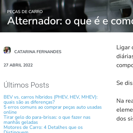
PEÇAS DE CARRO
Alternador: o que é e com
Ligar 
CATARINA FERNANDES
diária
compo
27 ABRIL 2022
Se dis
Últimos Posts
BEV vs. carros híbridos (PHEV, HEV, MHEV):
Na rea
quais são as diferenças?
5 erros comuns ao comprar peças auto usadas
eleme
online
Tirar gelo do para-brisas: o que fazer nas
dos si
manhãs geladas
Motores de Carro: 4 Detalhes que os
Distinguem