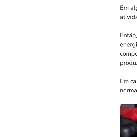
Em al
ativi
Então,
energi
compo
produ
Em cas
norma