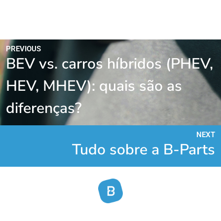
PREVIOUS
BEV vs. carros híbridos (PHEV,
HEV, MHEV): quais são as
diferenças?
NEXT
Tudo sobre a B-Parts