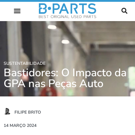
FUTURO AUTOMÓVEL
SUSTENTABILIDADE
Bastidores: O Impacto da
GPA nas Peças Auto
FILIPE BRITO
14 MARÇO 2024