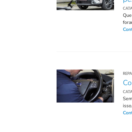
CAT
Que
fora
perd
Con
REP
Co
CAT
Sem 
isso
subs
Con