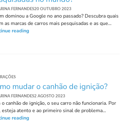
ARINA FERNANDES
20 OUTUBRO 2023
m dominou a Google no ano passado? Descubra quais
m as marcas de carros mais pesquisadas e as que
eram a sua popularidade.
tinue reading
ARAÇÕES
mo mudar o canhão de ignição?
ARINA FERNANDES
2 AGOSTO 2023
o canhão de ignição, o seu carro não funcionaria. Por
, esteja atento e ao primeiro sinal de problema
titua!
tinue reading