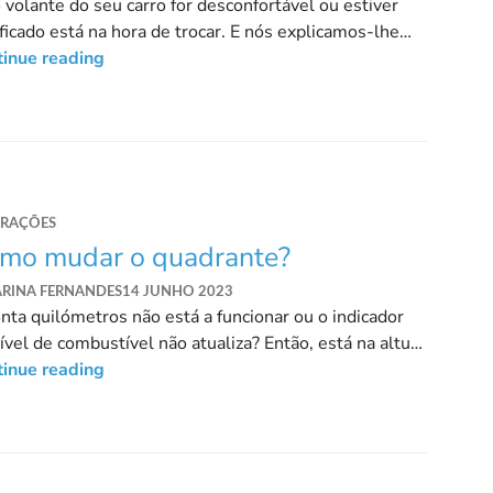
 volante do seu carro for desconfortável ou estiver
ficado está na hora de trocar. E nós explicamos-lhe
o pode mudar!
tinue reading
ARAÇÕES
mo mudar o quadrante?
ARINA FERNANDES
14 JUNHO 2023
nta quilómetros não está a funcionar ou o indicador
ível de combustível não atualiza? Então, está na altura
udar o quadrante.
tinue reading