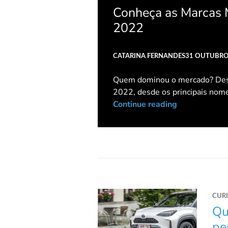
Conheça as Marcas 
2022
CATARINA FERNANDES
31 OUTUBRO
Quem dominou o mercado? Desc
2022, desde os principais nom
Continue reading
CUR
Qu
pe