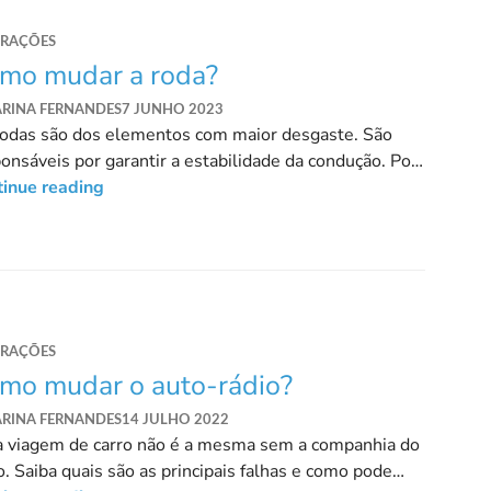
ARAÇÕES
mo mudar a roda?
ARINA FERNANDES
7 JUNHO 2023
rodas são dos elementos com maior desgaste. São
onsáveis por garantir a estabilidade da condução. Por
, saiba como pode mudá-las.
tinue reading
ARAÇÕES
mo mudar o auto-rádio?
ARINA FERNANDES
14 JULHO 2022
 viagem de carro não é a mesma sem a companhia do
o. Saiba quais são as principais falhas e como pode