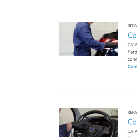
REP
Co
CAT
Faró
cond
Con
REP
Co
CAT