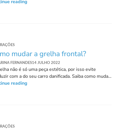
r o auto-rádio.
tinue reading
ARAÇÕES
mo mudar a grelha frontal?
ARINA FERNANDES
14 JULHO 2022
elha não é só uma peça estética, por isso evite
uzir com a do seu carro danificada. Saiba como mudar
elha do automóvel.
tinue reading
ARAÇÕES