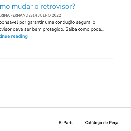
mo mudar o retrovisor?
ARINA FERNANDES
14 JULHO 2022
onsável por garantir uma condução segura, o
ovisor deve ser bem protegido. Saiba como pode
r o retrovisor neste artigo!
tinue reading
B-Parts
Catálogo de Peças