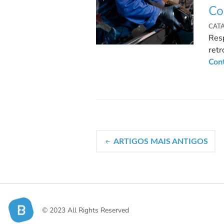
Co
CAT
Resp
retr
muda
Con
ARTIGOS MAIS ANTIGOS
© 2023 All Rights Reserved