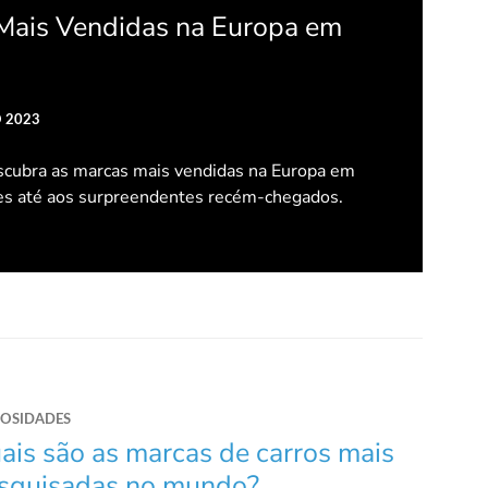
Mais Vendidas na Europa em
 2023
ubra as marcas mais vendidas na Europa em
es até aos surpreendentes recém-chegados.
IOSIDADES
ais são as marcas de carros mais
squisadas no mundo?