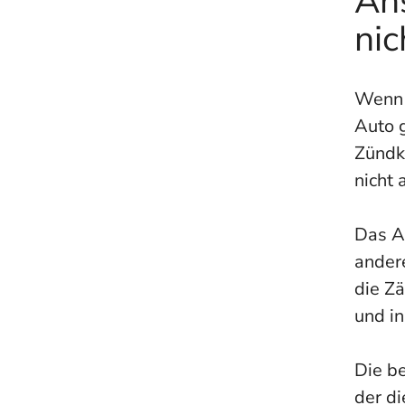
An
nic
Wenn d
Auto g
Zündk
nicht 
Das A
ander
die Z
und i
Die be
der di