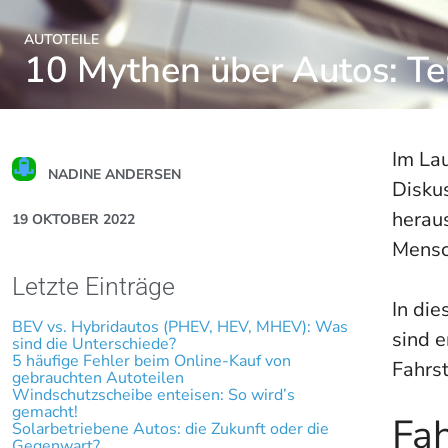
AUTOTEILE
10 Mythen über Autos: Tei
Im La
NADINE ANDERSEN
Disku
heraus
19 OKTOBER 2022
Mensch
Letzte Einträge
In di
BEV vs. Hybridautos (PHEV, HEV, MHEV): Was
sind e
sind die Unterschiede?
5 häufige Fehler beim Online-Kauf von
Fahrst
gebrauchten Autoteilen
Windschutzscheibe enteisen: So wird’s
gemacht!
Fah
Solarbetriebene Autos: die Zukunft oder die
Gegenwart?