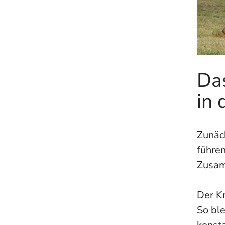
Da
in 
Zunäc
führen
Zusam
Der Kr
So bl