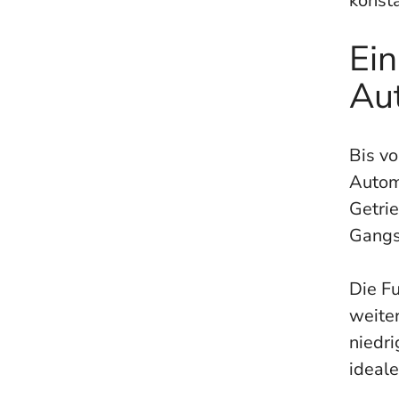
konsta
Ein
Au
Bis vo
Autom
Getri
Gangs
Die F
weite
niedri
ideal