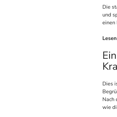
Die s
und sp
einen
Lesen
Ei
Kra
Dies i
Begrü
Nach 
wie di