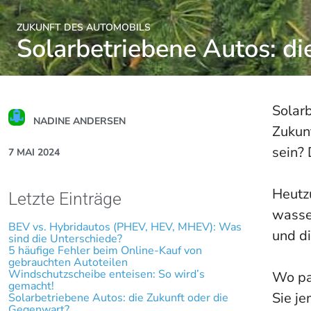
ZUKUNFT DES AUTOMOBILS
Solarbetriebene Autos: di
Solar
NADINE ANDERSEN
Zukun
sein? 
7 MAI 2024
Heutzu
Letzte Einträge
wasser
BEV vs. Hybridautos (PHEV, HEV, MHEV): Was
und d
sind die Unterschiede?
5 häufige Fehler beim Online-Kauf von
gebrauchten Autoteilen
Windschutzscheibe enteisen: So wird’s
Wo pa
gemacht!
Sie j
Solarbetriebene Autos: die Zukunft oder die
Gegenwart?