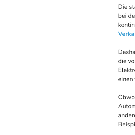
Die s
bei de
kontin
Verka
Desha
die v
Elektr
einen 
Obwoh
Autom
ander
Beispi