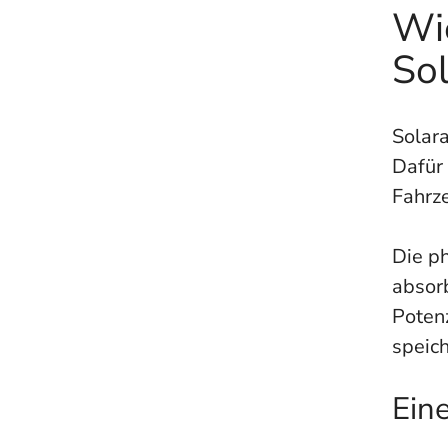
Wie
Sol
Solara
Dafür 
Fahrze
Die ph
absor
Potenz
speich
Ein