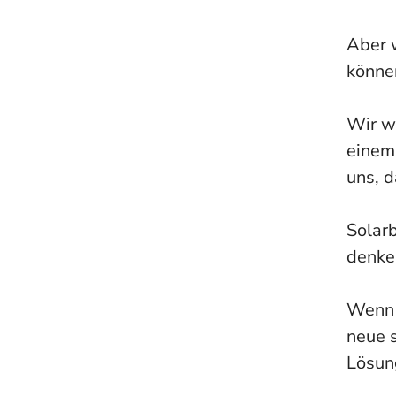
Aber 
könne
Wir w
einem 
uns, d
Solarb
denke
Wenn d
neue s
Lösun