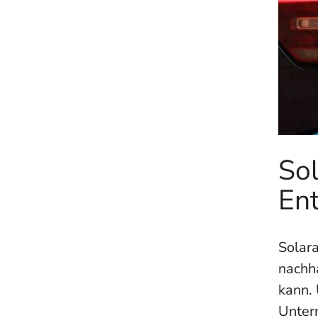
Sol
En
Solara
nachh
kann. 
Untern