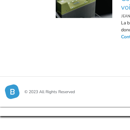
vo
JEA
La b
donc
des 
Cont
© 2023 All Rights Reserved