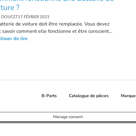
iture ?
N DOUCET
17 FÉVRIER 2023
atterie de voiture doit être remplacée. Vous devez
 savoir comment elle fonctionne et être conscient
signes avant-coureurs.
inuer de lire
B-Parts
Catalogue de pièces
Marque
Manage consent