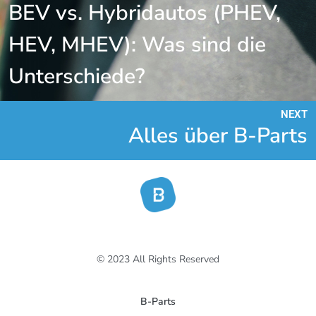
BEV vs. Hybridautos (PHEV,
HEV, MHEV): Was sind die
Unterschiede?
NEXT
Alles über B-Parts
© 2023 All Rights Reserved
B-Parts