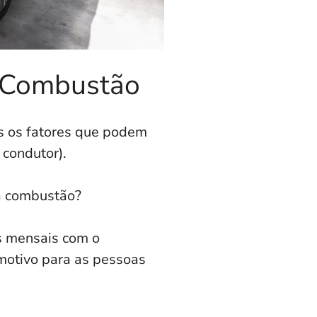
a Combustão
os os fatores que podem
 condutor).
 a combustão?
s mensais com o
otivo para as pessoas