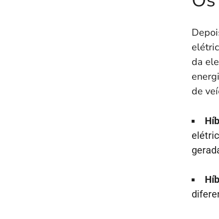
Os 
Depoi
elétr
da ele
energ
de veí
Híb
elétri
gerad
Híb
difere