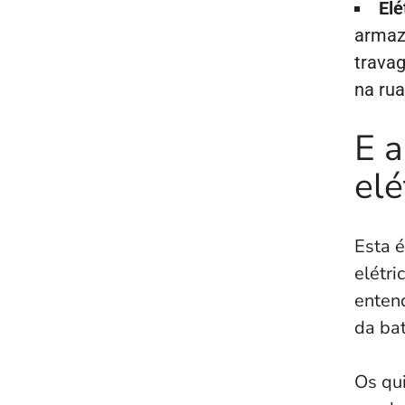
Elé
armaze
trava
na rua
E 
elé
Esta 
elétri
enten
da bat
Os qu