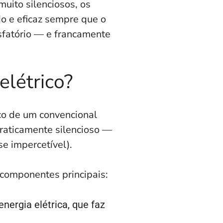
uito silenciosos, os
do e eficaz sempre que o
sfatório — e francamente
elétrico?
co de um convencional
praticamente silencioso —
e impercetível).
4 componentes principais:
nergia elétrica, que faz