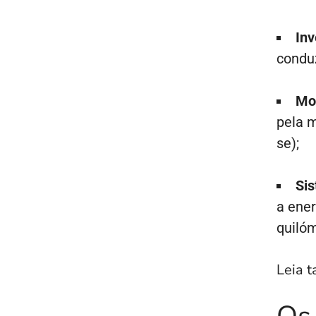
Inv
conduz
Mo
pela 
se);
Sis
a ener
quiló
Leia 