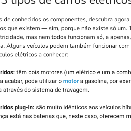
3 tipos de carros elétrico
s de conhecidos os componentes, descubra agora o
icos que existem — sim, porque não existe só um.
tricidade, mas nem todos funcionam só, e apenas,
ia. Alguns veículos podem também funcionar com c
culos elétricos a conhecer:
ridos:
têm dois motores (um elétrico e um a combu
ca acabar, pode utilizar o
motor
a gasolina, por exe
a através do sistema de travagem.
ridos plug-in:
são muito idênticos aos veículos híb
nça está nas baterias que, neste caso, oferecem 