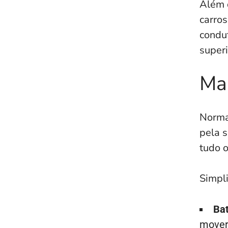
Além 
carros
condu
superi
Mas
Normal
pela s
tudo o
Simpli
Bat
mover 