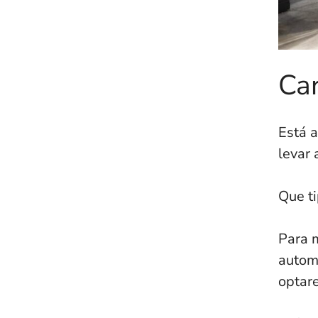
Car
Está a
levar
Que ti
Para 
autom
optare