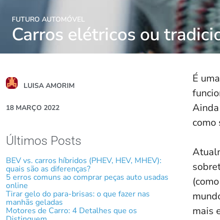
FUTURO AUTOMÓVEL
Carros elétricos ou tradic
É uma
LUISA AMORIM
funcio
Ainda 
18 MARÇO 2022
como s
Últimos Posts
Atualm
BEV vs. carros híbridos (PHEV, HEV, MHEV):
sobre
quais são as diferenças?
5 erros comuns ao comprar peças auto usadas
(como 
online
Tirar gelo do para-brisas: o que fazer nas
mundo 
manhãs geladas
mais e
Motores de Carro: 4 Detalhes que os
Distinguem