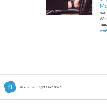
Mo
NAD
Was 
muss
nur 
wei
© 2023 All Rights Reserved