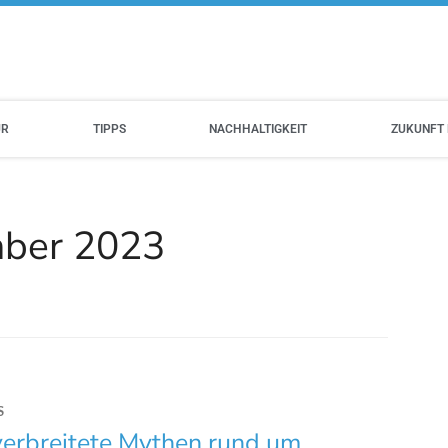
UR
TIPPS
NACHHALTIGKEIT
ZUKUNFT 
mber 2023
S
verbreitete Mythen rund um