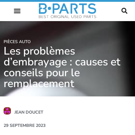
L’AVENIR DE L’AUTOMOBILE
PIÈCES AUTO
Les problèmes
d’embrayage : causes et
conseils pour le
remplacement
JEAN DOUCET
29 SEPTEMBRE 2023